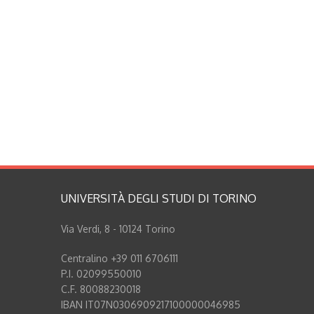
UNIVERSITÀ DEGLI STUDI DI TORINO
Via Verdi, 8 - 10124 Torino
Centralino +39 011 6706111
P.I. 02099550010
C.F. 80088230018
IBAN IT07N0306909217100000046985