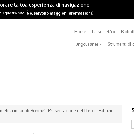
iorare la tua esperienza di navigazione
No, servono maggiori informazioni.
 su questo sito.
Home
La società
»
Biblio
Jungcusaner
»
Strumenti di 
rmetica in Jacob Böhme". Presentazione del libro di Fabrizio
S