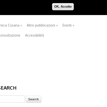
OK, Accetto
theca Cusana
»
Altre pubblicazioni
»
Eventi
»
consultazione
Accessibilità
SEARCH
earch