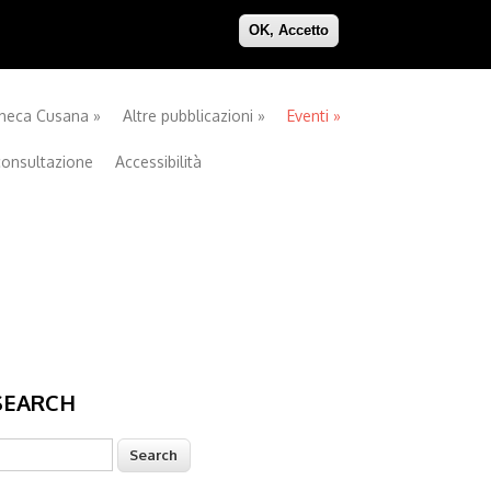
OK, Accetto
theca Cusana
»
Altre pubblicazioni
»
Eventi
»
consultazione
Accessibilità
SEARCH
earch