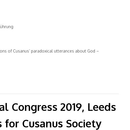
führung
tions of Cusanus’ paradoxical utterances about God –
d Creativity in Nicholas of Cusa
al Congress 2019, Leeds
s for Cusanus Society