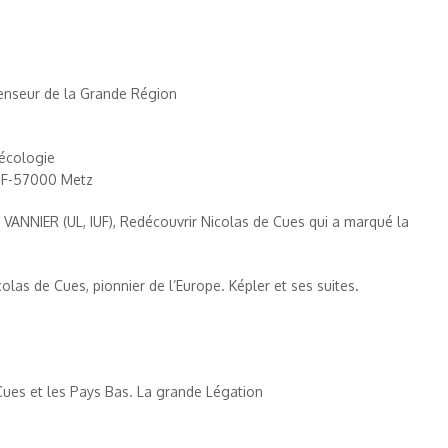
penseur de la Grande Région
'écologie
s F-57000 Metz
VANNIER (UL, IUF), Redécouvrir Nicolas de Cues qui a marqué la
s de Cues, pionnier de l’Europe. Képler et ses suites.
 Cues et les Pays Bas. La grande Légation
de Région