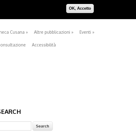
OK, Accetto
theca Cusana
»
Altre pubblicazioni
»
Eventi
»
consultazione
Accessibilità
SEARCH
earch