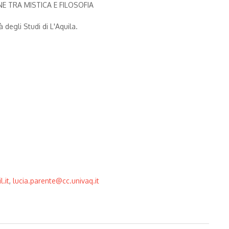
NE TRA MISTICA E FILOSOFIA
degli Studi di L'Aquila.
.it
,
lucia.parente@cc.univaq.it
ca e filosofia, L'Aquila, 5-6 Novembre 2018