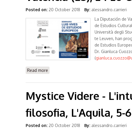
Posted on:
20 October 2018
By:
alessandro.carrieri
La Diputación de Val
de Estudios Cultura
Università degli Stu
te Leuven, han prog
de Estudios Europeo
Dr. Gianluca Cuozzo
(
gianluca.cuozzo@un
Read more
about Luis Vives - Seminario de Estudios Eu
Mystice Videre - L'int
filosofia, L'Aquila, 
Posted on:
20 October 2018
By:
alessandro.carrieri