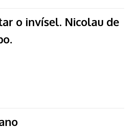
r o invísel. Nicolau de
po.
colau de Cusa e a arte do tempo.
tano