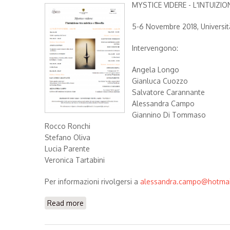
MYSTICE VIDERE - L'INTUIZIO
5-6 Novembre 2018, Università 
Intervengono:
Angela Longo
Gianluca Cuozzo
Salvatore Carannante
Alessandra Campo
Giannino Di Tommaso
Rocco Ronchi
Stefano Oliva
Lucia Parente
Veronica Tartabini
Per informazioni rivolgersi a
alessandra.campo@hotmail
Read more
about Mystice Videre - L'intuizione tra misti