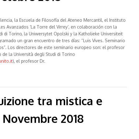
encia, la Escuela de Filosofía del Ateneo Mercantil, el Instituto
les Avanzados ‘La Torre del Virrey’, en colaboración con la
di di Torino, la Uniwersytet Opolski y la Katholieke Universiteit
ramado un gran encuentro de tres días: “Luis Vives. Seminario
s”. Los directores de este seminario europeo son: el profesor
 de la Università degli Studi di Torino
ito.it
), el profesor Dr.
ropeos - Valencia (ES), 24-26 Octubre 2018
uizione tra mistica e
5-6 Novembre 2018