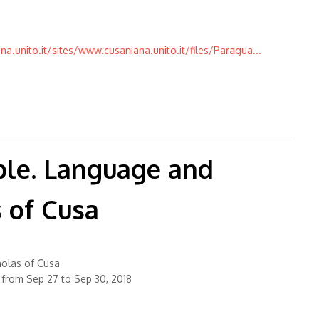
a.unito.it/sites/www.cusaniana.unito.it/files/Paragua...
araguay Vicino-Lontano
able. Language and
s of Cusa
cholas of Cusa
 from Sep 27 to Sep 30, 2018