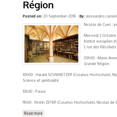
Région
Posted on:
20 September 2018
By:
alessandro.carrieri
Nicolas de Cues : 
Mercredi 3 Octobre
Institut européen d
1, rue des Récollet
09h30 : Marie-Anne 
Grande Région
10h00 : Harald SCHWAETZER (Cusanus Hochschule), Nicola
Science et spiritualité
10h30 : Pause
11h00 : Kirstin ZEYER (Cusanus Hochschule), Nicolas de
Read more
about Nicolas de Cues : penseur de la Gran