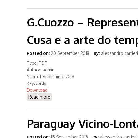
G.Cuozzo – Representa
Cusa e a arte do tem
Posted on:
20 September 2018
By:
alessandro.carrieri
Type
: PDF
Author
: admin
Year of Publishing
: 2018
Keywords
:
Download
Read more
about G.Cuozzo – Representar o invísel. Ni
Paraguay Vicino-Lon
Posted on:
15 September 2018
By:
alessandro.carrieri